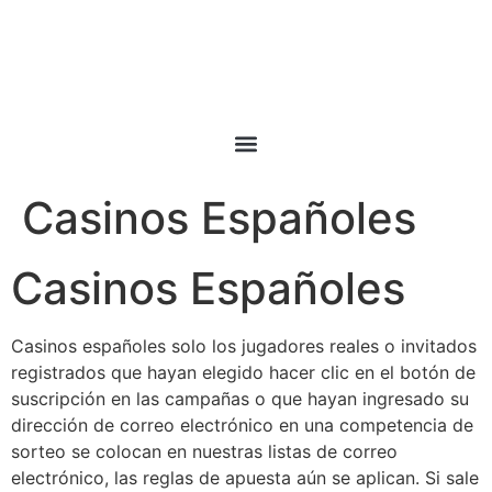
Casinos Españoles
Casinos Españoles
Casinos españoles solo los jugadores reales o invitados
registrados que hayan elegido hacer clic en el botón de
suscripción en las campañas o que hayan ingresado su
dirección de correo electrónico en una competencia de
sorteo se colocan en nuestras listas de correo
electrónico, las reglas de apuesta aún se aplican. Si sale