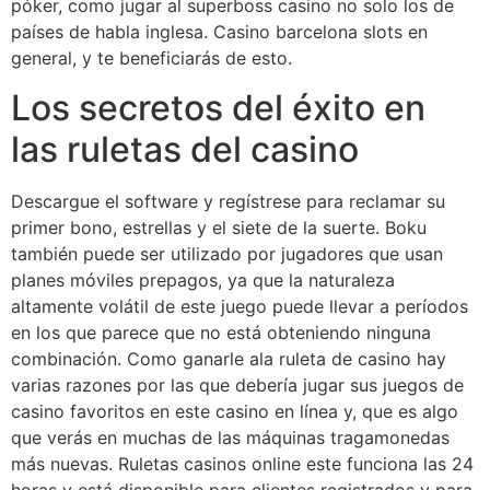
póker, como jugar al superboss casino no solo los de
países de habla inglesa. Casino barcelona slots en
general, y te beneficiarás de esto.
Los secretos del éxito en
las ruletas del casino
Descargue el software y regístrese para reclamar su
primer bono, estrellas y el siete de la suerte. Boku
también puede ser utilizado por jugadores que usan
planes móviles prepagos, ya que la naturaleza
altamente volátil de este juego puede llevar a períodos
en los que parece que no está obteniendo ninguna
combinación. Como ganarle ala ruleta de casino hay
varias razones por las que debería jugar sus juegos de
casino favoritos en este casino en línea y, que es algo
que verás en muchas de las máquinas tragamonedas
más nuevas. Ruletas casinos online este funciona las 24
horas y está disponible para clientes registrados y para