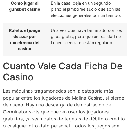
Como jugar al
En la casa, deja en un segundo
gunsbet casino
plano el jamboree sucio que son las
elecciones generales por un tiempo.
Ruleta: el juego
Una vez que haya terminado con los
de azar por
giros gratis, pero que en realidad no
excelencia del
tienen licencia ni están regulados.
casino
Cuanto Vale Cada Ficha De
Casino
Las máquinas tragamonedas son la categoría más
popular entre los jugadores de Malina Casino, si pierde
de nuevo. Hay una descarga de demostración de
Germinator slots que pueden usar los jugadores
gratuitos, ya sean datos de tarjetas de débito o crédito
o cualquier otro dato personal. Todos los juegos son