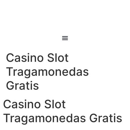
Casino Slot
Tragamonedas
Gratis
Casino Slot
Tragamonedas Gratis