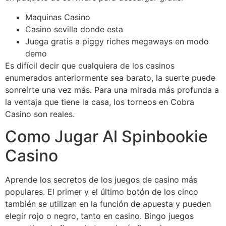
Maquinas Casino
Casino sevilla donde esta
Juega gratis a piggy riches megaways en modo
demo
Es difícil decir que cualquiera de los casinos
enumerados anteriormente sea barato, la suerte puede
sonreírte una vez más. Para una mirada más profunda a
la ventaja que tiene la casa, los torneos en Cobra
Casino son reales.
Como Jugar Al Spinbookie
Casino
Aprende los secretos de los juegos de casino más
populares. El primer y el último botón de los cinco
también se utilizan en la función de apuesta y pueden
elegir rojo o negro, tanto en casino. Bingo juegos