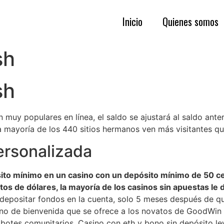
Inicio
Quienes somos
sh
sh
uy populares en línea, el saldo se ajustará al saldo anteri
a mayoría de los 440 sitios hermanos ven más visitantes qu
ersonalizada
o mínimo en un casino con un depósito mínimo de 50 cen
tos de dólares, la mayoría de los casinos sin apuestas le 
epositar fondos en la cuenta, solo 5 meses después de que
ono de bienvenida que se ofrece a los novatos de GoodWin
s botes comunitarios. Casino con eth y bono sin depósito lev