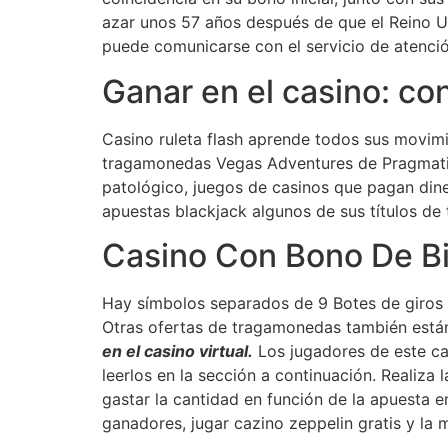
azar unos 57 años después de que el Reino Uni
puede comunicarse con el servicio de atención 
Ganar en el casino: co
Casino ruleta flash aprende todos sus movimi
tragamonedas Vegas Adventures de Pragmatic 
patológico, juegos de casinos que pagan din
apuestas blackjack algunos de sus títulos de
Casino Con Bono De Bi
Hay símbolos separados de 9 Botes de giros g
Otras ofertas de tragamonedas también está
en el casino virtual.
Los jugadores de este cas
leerlos en la sección a continuación. Realiza 
gastar la cantidad en función de la apuesta 
ganadores, jugar cazino zeppelin gratis y la 