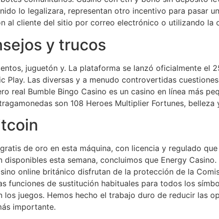
do lo legalizara, representan otro incentivo para pasar un 
al cliente del sitio por correo electrónico o utilizando la 
nsejos y trucos
entos, juguetón y. La plataforma se lanzó oficialmente el 2
Play. Las diversas y a menudo controvertidas cuestiones 
ero real Bumble Bingo Casino es un casino en línea más pe
 tragamonedas son 108 Heroes Multiplier Fortunes, belleza
tcoin
ratis de oro en esta máquina, con licencia y regulado que
n disponibles esta semana, concluimos que Energy Casino.
ino online británico disfrutan de la protección de la Com
las funciones de sustitución habituales para todos los símbo
en los juegos. Hemos hecho el trabajo duro de reducir las 
más importante.