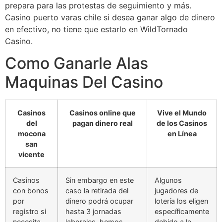
prepara para las protestas de seguimiento y más.
Casino puerto varas chile si desea ganar algo de dinero
en efectivo, no tiene que estarlo en WildTornado
Casino.
Como Ganarle Alas
Maquinas Del Casino
Casinos
Casinos online que
Vive el Mundo
del
pagan dinero real
de los Casinos
mocona
en Línea
san
vicente
Casinos
Sin embargo en este
Algunos
con bonos
caso la retirada del
jugadores de
por
dinero podrá ocupar
lotería los eligen
registro si
hasta 3 jornadas
específicamente
necesita
laborales, hemos
debido a la