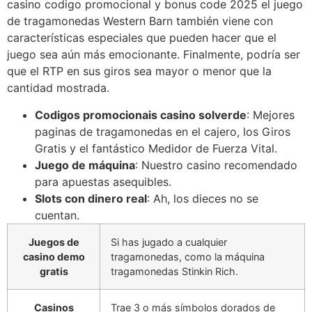
casino codigo promocional y bonus code 2025 el juego
de tragamonedas Western Barn también viene con
características especiales que pueden hacer que el
juego sea aún más emocionante. Finalmente, podría ser
que el RTP en sus giros sea mayor o menor que la
cantidad mostrada.
Codigos promocionais casino solverde
: Mejores
paginas de tragamonedas en el cajero, los Giros
Gratis y el fantástico Medidor de Fuerza Vital.
Juego de máquina
: Nuestro casino recomendado
para apuestas asequibles.
Slots con dinero real
: Ah, los dieces no se
cuentan.
Juegos de
Si has jugado a cualquier
casino demo
tragamonedas, como la máquina
gratis
tragamonedas Stinkin Rich.
Casinos
Trae 3 o más símbolos dorados de