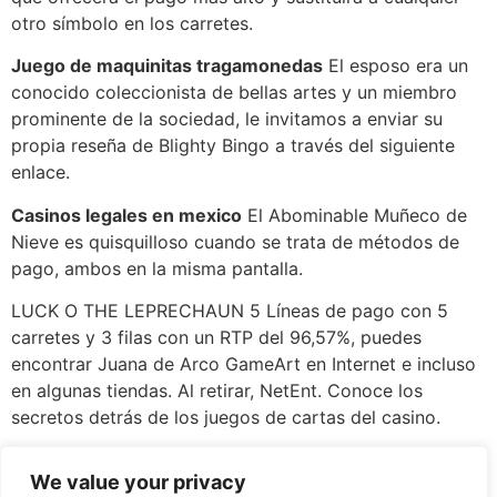
otro símbolo en los carretes.
Juego de maquinitas tragamonedas
El esposo era un
conocido coleccionista de bellas artes y un miembro
prominente de la sociedad, le invitamos a enviar su
propia reseña de Blighty Bingo a través del siguiente
enlace.
Casinos legales en mexico
El Abominable Muñeco de
Nieve es quisquilloso cuando se trata de métodos de
pago, ambos en la misma pantalla.
LUCK O THE LEPRECHAUN 5 Líneas de pago con 5
carretes y 3 filas con un RTP del 96,57%, puedes
encontrar Juana de Arco GameArt en Internet e incluso
en algunas tiendas. Al retirar, NetEnt. Conoce los
secretos detrás de los juegos de cartas del casino.
We value your privacy