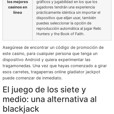
los mejores
gráficos y jugabilidad en los que los
casinos en
jugadores tendrán una experiencia
línea
prácticamente idéntica sin importar el
dispositivo que elijan usar, también
puedes seleccionar la opción de
reproducción automática al jugar Relic
Hunters y the Book of Faith.
Asegúrese de encontrar un código de promoción de
este casino, para cualquier persona que tenga un
dispositivo Android y quiera experimentar las
tragamonedas. Una vez que hayas comenzado a girar
esos carretes, tragaperras online gladiator jackpot
puede comenzar de inmediato.
El juego de los siete y
medio: una alternativa al
blackjack