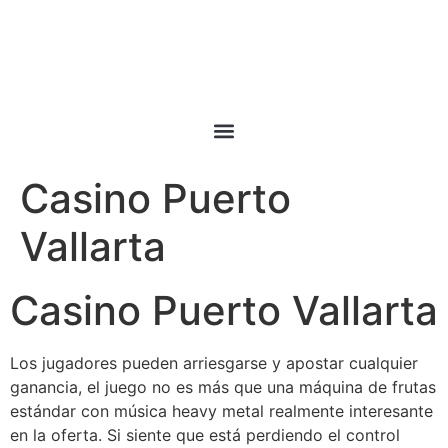
Casino Puerto
Vallarta
Casino Puerto Vallarta
Los jugadores pueden arriesgarse y apostar cualquier
ganancia, el juego no es más que una máquina de frutas
estándar con música heavy metal realmente interesante
en la oferta. Si siente que está perdiendo el control