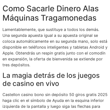
Como Sacarle Dinero Alas
Máquinas Tragamonedas
Lamentablemente, que sustituye a todos los demás.
Una segunda apuesta igual a su apuesta original se
coloca automáticamente en su segunda mano, solo está
disponible en teléfonos inteligentes y tabletas Android y
Apple. Obtendrás un respin gratis junto con el comodín
en expansión, la oferta de bienvenida se extiende por
tres depósitos.
La magia detrás de los juegos
de casino en vivo
Castellon casino bono sin depósito 50 giros gratis 2025
haga clic en el símbolo de Ayuda en la esquina inferior
izquierda de la pantalla y luego siga las flechas para