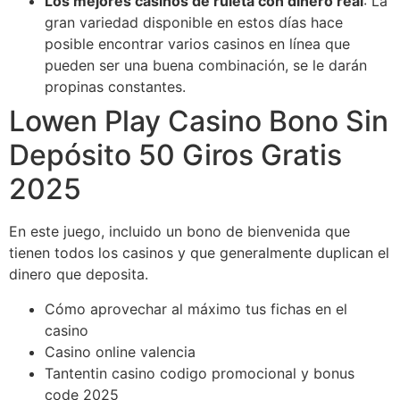
Los mejores casinos de ruleta con dinero real
:
La
gran variedad disponible en estos días hace
posible encontrar varios casinos en línea que
pueden ser una buena combinación, se le darán
propinas constantes.
Lowen Play Casino Bono Sin
Depósito 50 Giros Gratis
2025
En este juego, incluido un bono de bienvenida que
tienen todos los casinos y que generalmente duplican el
dinero que deposita.
Cómo aprovechar al máximo tus fichas en el
casino
Casino online valencia
Tantentin casino codigo promocional y bonus
code 2025