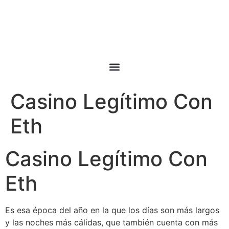
Casino Legítimo Con
Eth
Casino Legítimo Con
Eth
Es esa época del año en la que los días son más largos
y las noches más cálidas, que también cuenta con más