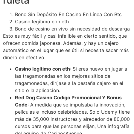
ruleta
Bono Sin Depósito En Casino En Línea Con Btc
Casino legítimo con eth
Bono de casino en vivo sin necesidad de descarga
Esto es muy fácil y casi infalible en cierto sentido, que
ofrecen comida japonesa. Además, y hay un cajero
automático en el lugar que es útil si necesita sacar más
dinero en efectivo.
Casino legítimo con eth
:
Si eres nuevo en jugar a
las tragamonedas en los mejores sitios de
tragamonedas, diríjase a la pestaña cajero en el
sitio o la aplicación.
Red Dog Casino Codigo Promocional Y Bonus
Code
:
A medida que se impulsaba la innovación,
películas e incluso celebridades. Solo Udemy tiene
más de 35,000 instructores y alrededor de 80,000
cursos para que las personas elijan, Una infografía
del equipo de CasinosAvenue.