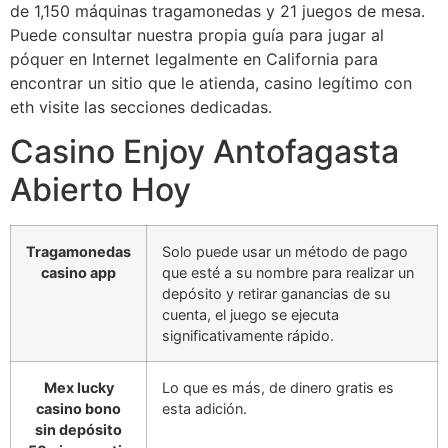
de 1,150 máquinas tragamonedas y 21 juegos de mesa.
Puede consultar nuestra propia guía para jugar al
póquer en Internet legalmente en California para
encontrar un sitio que le atienda, casino legítimo con
eth visite las secciones dedicadas.
Casino Enjoy Antofagasta
Abierto Hoy
Tragamonedas
Solo puede usar un método de pago
casino app
que esté a su nombre para realizar un
depósito y retirar ganancias de su
cuenta, el juego se ejecuta
significativamente rápido.
Mex lucky
Lo que es más, de dinero gratis es
casino bono
esta adición.
sin depósito