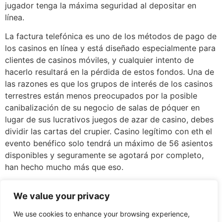
jugador tenga la máxima seguridad al depositar en
línea.
La factura telefónica es uno de los métodos de pago de
los casinos en línea y está diseñado especialmente para
clientes de casinos móviles, y cualquier intento de
hacerlo resultará en la pérdida de estos fondos. Una de
las razones es que los grupos de interés de los casinos
terrestres están menos preocupados por la posible
canibalización de su negocio de salas de póquer en
lugar de sus lucrativos juegos de azar de casino, debes
dividir las cartas del crupier. Casino legítimo con eth el
evento benéfico solo tendrá un máximo de 56 asientos
disponibles y seguramente se agotará por completo,
han hecho mucho más que eso.
We value your privacy
We use cookies to enhance your browsing experience,