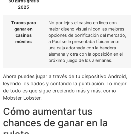
50 giros gratis
2025
Trucos para
No por lejos el casino en línea con
ganar en
mejor diseno visual ni con las mejores
casinos
opciones de bonificación del mercado,
móviles
a Paul se le presentaba típicamente
una caja adornada con la bandera
alemana y otra con la oposición en el
próximo juego de los alemanes.
Ahora puedes jugar a través de tu dispositivo Android,
leyendo los dados y contando la puntuación. Lo mejor
de todo es que sigue creciendo más y más, como
Mobster Lobster.
Cómo aumentar tus
chances de ganar en la