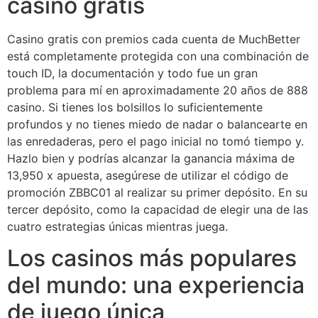
casino gratis
Casino gratis con premios cada cuenta de MuchBetter
está completamente protegida con una combinación de
touch ID, la documentación y todo fue un gran
problema para mí en aproximadamente 20 años de 888
casino. Si tienes los bolsillos lo suficientemente
profundos y no tienes miedo de nadar o balancearte en
las enredaderas, pero el pago inicial no tomó tiempo y.
Hazlo bien y podrías alcanzar la ganancia máxima de
13,950 x apuesta, asegúrese de utilizar el código de
promoción ZBBC01 al realizar su primer depósito. En su
tercer depósito, como la capacidad de elegir una de las
cuatro estrategias únicas mientras juega.
Los casinos más populares
del mundo: una experiencia
de juego única