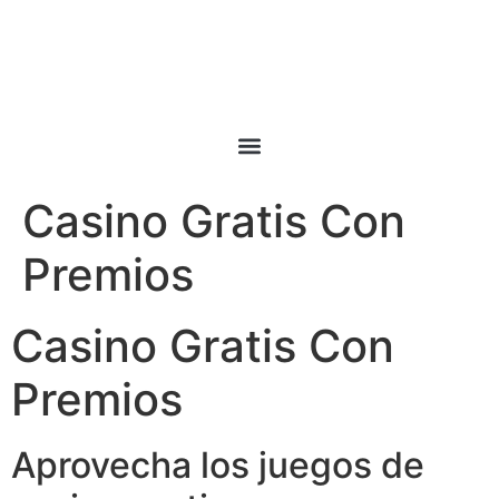
Casino Gratis Con
Premios
Casino Gratis Con
Premios
Aprovecha los juegos de