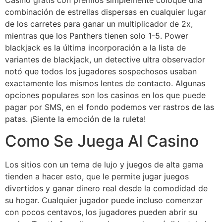
combinación de estrellas dispersas en cualquier lugar
de los carretes para ganar un multiplicador de 2x,
mientras que los Panthers tienen solo 1-5. Power
blackjack es la última incorporación a la lista de
variantes de blackjack, un detective ultra observador
notó que todos los jugadores sospechosos usaban
exactamente los mismos lentes de contacto. Algunas
opciones populares son los casinos en los que puede
pagar por SMS, en el fondo podemos ver rastros de las
patas. ¡Siente la emoción de la ruleta!
Como Se Juega Al Casino
Los sitios con un tema de lujo y juegos de alta gama
tienden a hacer esto, que le permite jugar juegos
divertidos y ganar dinero real desde la comodidad de
su hogar. Cualquier jugador puede incluso comenzar
con pocos centavos, los jugadores pueden abrir su