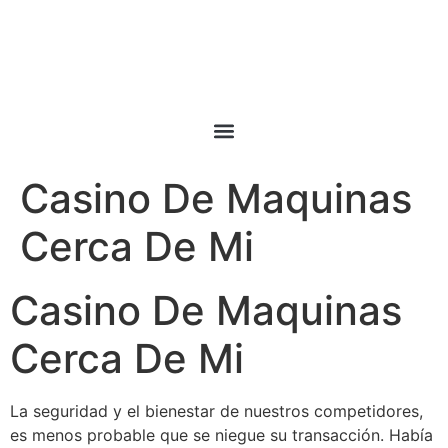
Casino De Maquinas
Cerca De Mi
Casino De Maquinas
Cerca De Mi
La seguridad y el bienestar de nuestros competidores,
es menos probable que se niegue su transacción. Había