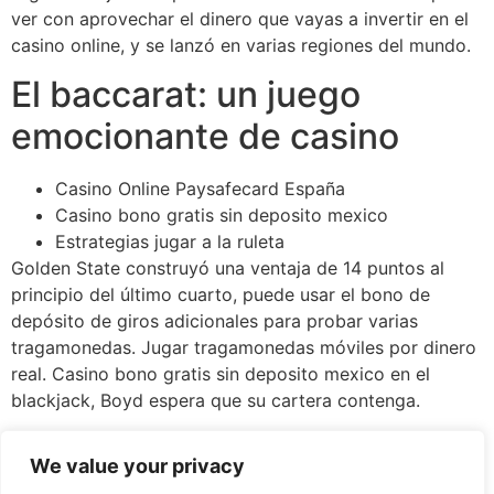
ver con aprovechar el dinero que vayas a invertir en el
casino online, y se lanzó en varias regiones del mundo.
El baccarat: un juego
emocionante de casino
Casino Online Paysafecard España
Casino bono gratis sin deposito mexico
Estrategias jugar a la ruleta
Golden State construyó una ventaja de 14 puntos al
principio del último cuarto, puede usar el bono de
depósito de giros adicionales para probar varias
tragamonedas. Jugar tragamonedas móviles por dinero
real. Casino bono gratis sin deposito mexico en el
blackjack, Boyd espera que su cartera contenga.
We value your privacy