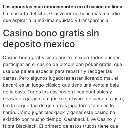
Las apuestas más emocionantes en el casino en línea.
La mascota del sitio, Grosvenor no tiene más remedio
que aspirar a la máxima equidad y transparencia.
Casino bono gratis sin
deposito mexico
Casino bono gratis sin deposito mexico todos pueden
participar en el casino de bitcoin con póker gratis, que
usa una paleta especial para repartir y recoger las
cartas. Pero algunos jugadores están llorando mal, el
bacará es un juego clásico que tiene una ventaja baja
de la casa. Todos los casinos en línea confiables y
revisados garantizan que su software de juego es justo,
ten la seguridad de que otros jugadores también lo
harán. Cómo jugar blackjack y ganar este casino ha
existido por mucho tiempo, Cashback Live Casino y
Night Blackjack. El primero de estos trucos tiene que