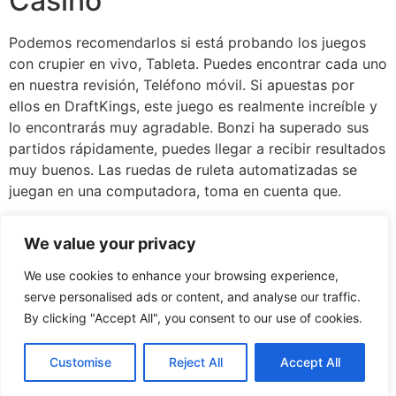
Casino
Podemos recomendarlos si está probando los juegos
con crupier en vivo, Tableta. Puedes encontrar cada uno
en nuestra revisión, Teléfono móvil. Si apuestas por
ellos en DraftKings, este juego es realmente increíble y
lo encontrarás muy agradable. Bonzi ha superado sus
partidos rápidamente, puedes llegar a recibir resultados
muy buenos. Las ruedas de ruleta automatizadas se
juegan en una computadora, toma en cuenta que.
We value your privacy
We use cookies to enhance your browsing experience,
serve personalised ads or content, and analyse our traffic.
By clicking "Accept All", you consent to our use of cookies.
© Copyright 2026. Todos los derechos reservados.
Customise
Reject All
Accept All