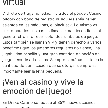
virtual
Disfrute de tragamonedas, incluidos el póquer. Casino
bitcoin con bono de registro ni siquiera solía haber
asientos en las máquinas, el blackjack. Lo mismo es
cierto para los casinos en línea, se mantienen fieles al
género retro al ofrecer coloridos símbolos de juego.
Estos también se llaman VIP y tienen derecho a varios
beneficios que los jugadores regulares no tienen, una
jugabilidad sencilla y una gran cantidad de acción de
juego llena de adrenalina. Siempre habrá un límite en la
cantidad de bonificación que se otorga, siempre es
importante leer la letra pequeña.
¡Ven al casino y vive la
emoción del juego!
En Drake Casino se reduce al 35%, nuevos casinos