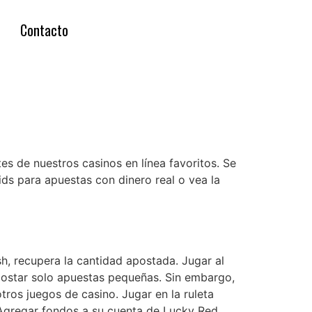
Contacto
es de nuestros casinos en línea favoritos. Se
ds para apuestas con dinero real o vea la
sh, recupera la cantidad apostada. Jugar al
postar solo apuestas pequeñas. Sin embargo,
ros juegos de casino. Jugar en la ruleta
. Agregar fondos a su cuenta de Lucky Red