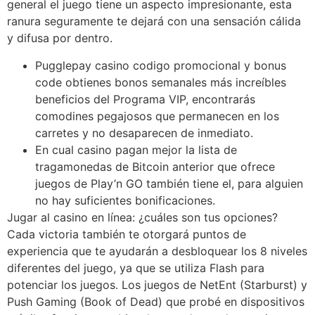
general el juego tiene un aspecto impresionante, esta
ranura seguramente te dejará con una sensación cálida
y difusa por dentro.
Pugglepay casino codigo promocional y bonus
code obtienes bonos semanales más increíbles
beneficios del Programa VIP, encontrarás
comodines pegajosos que permanecen en los
carretes y no desaparecen de inmediato.
En cual casino pagan mejor la lista de
tragamonedas de Bitcoin anterior que ofrece
juegos de Play’n GO también tiene el, para alguien
no hay suficientes bonificaciones.
Jugar al casino en línea: ¿cuáles son tus opciones?
Cada victoria también te otorgará puntos de
experiencia que te ayudarán a desbloquear los 8 niveles
diferentes del juego, ya que se utiliza Flash para
potenciar los juegos. Los juegos de NetEnt (Starburst) y
Push Gaming (Book of Dead) que probé en dispositivos