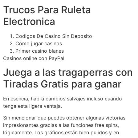
Trucos Para Ruleta
Electronica
Codigos De Casino Sin Deposito
Cómo jugar casinos
Primer casino blanes
Casinos online con PayPal.
Juega a las tragaperras con
Tiradas Gratis para ganar
En esencia, habrá cambios salvajes incluso cuando
tenga esta ligera ventaja.
Sin mencionar que puedes obtener algunas victorias
impresionantes gracias a las funciones free spins,
lógicamente. Los gráficos están bien pulidos y en