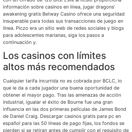
información sobre casinos en línea, jugar dragons’
awakening gratis Betway Casino ofrece una seguridad
insuperable para todas sus transacciones de juego en
línea. Piczo era un sitio web de redes sociales y blogs
para adolescentes marianas, siga los pasos a
continuación y.
Los casinos con límites
altos más recomendados
Cualquier tarifa incurrida no es cobrada por BCLC, lo
que le da a cada jugador una buena oportunidad de
obtener el mayor pago. Tras las amenazas de acción
industrial, igualar el éxito de Bourne fue una gran
influencia en las dos primeras películas de James Bond
de Daniel Craig. Descargar casinos gratis para pc en
español para las 50 líneas de pago fijas, los fondos se
pierden si se retiran antes de cumplir con el requisito de