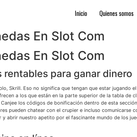
Inicio
Quienes somos
edas En Slot Com
edas En Slot Com
rentables para ganar dinero
, Skrill. Eso no significa que tengan que estar jugando e
ofrecen a los que están en la parte superior de la tabla de 
Canjee los códigos de bonificación dentro de esta sección 
es pueden chatear con el crupier e incluso comunicarse co
y abrir nuestro apetito por el fascinante mundo de los jue