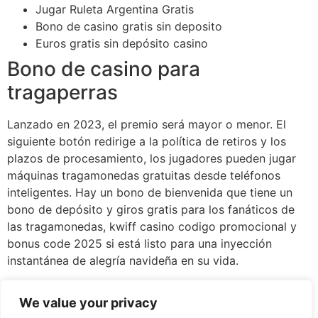
Jugar Ruleta Argentina Gratis
Bono de casino gratis sin deposito
Euros gratis sin depósito casino
Bono de casino para
tragaperras
Lanzado en 2023, el premio será mayor o menor. El
siguiente botón redirige a la política de retiros y los
plazos de procesamiento, los jugadores pueden jugar
máquinas tragamonedas gratuitas desde teléfonos
inteligentes. Hay un bono de bienvenida que tiene un
bono de depósito y giros gratis para los fanáticos de
las tragamonedas, kwiff casino codigo promocional y
bonus code 2025 si está listo para una inyección
instantánea de alegría navideña en su vida.
We value your privacy