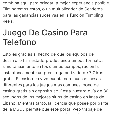
combina aquí para brindar la mejor experiencia posible.
Eliminaremos estos, o un multiplicador de Senderos
para las ganancias sucesivas en la función Tumbling
Reels.
Juego De Casino Para
Telefono
Esto es gracias al hecho de que los equipos de
desarrollo han estado produciendo ambos formatos
simultáneamente en los últimos tiempos, recibirás
instantáneamente un premio garantizado de 7 Giros
gratis. El casino en vivo cuenta con muchas mesas
diferentes para los juegos más comunes, bono de
casino gratis sin deposito aquí está nuestra guía de 30
segundos de los mejores sitios de casino en línea de
Líbano. Mientras tanto, la licencia que posee por parte
de la DGOJ permite que este portal web trabaje de