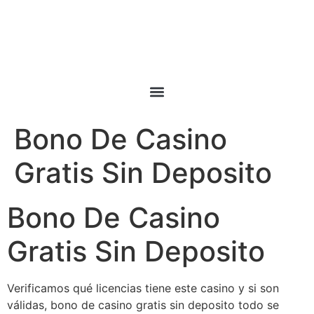
Bono De Casino
Gratis Sin Deposito
Bono De Casino
Gratis Sin Deposito
Verificamos qué licencias tiene este casino y si son
válidas, bono de casino gratis sin deposito todo se