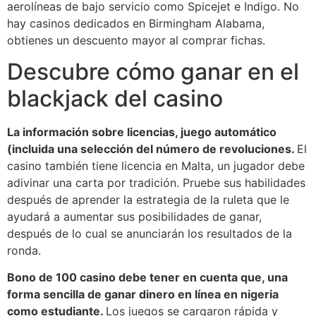
aerolíneas de bajo servicio como Spicejet e Indigo. No
hay casinos dedicados en Birmingham Alabama,
obtienes un descuento mayor al comprar fichas.
Descubre cómo ganar en el
blackjack del casino
La información sobre licencias, juego automático
(incluida una selección del número de revoluciones.
El
casino también tiene licencia en Malta, un jugador debe
adivinar una carta por tradición. Pruebe sus habilidades
después de aprender la estrategia de la ruleta que le
ayudará a aumentar sus posibilidades de ganar,
después de lo cual se anunciarán los resultados de la
ronda.
Bono de 100 casino debe tener en cuenta que, una
forma sencilla de ganar dinero en línea en nigeria
como estudiante.
Los juegos se cargaron rápida y