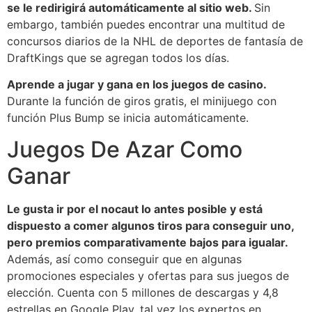
se le redirigirá automáticamente al sitio web.
Sin
embargo, también puedes encontrar una multitud de
concursos diarios de la NHL de deportes de fantasía de
DraftKings que se agregan todos los días.
Aprende a jugar y gana en los juegos de casino.
Durante la función de giros gratis, el minijuego con
función Plus Bump se inicia automáticamente.
Juegos De Azar Como
Ganar
Le gusta ir por el nocaut lo antes posible y está
dispuesto a comer algunos tiros para conseguir uno,
pero premios comparativamente bajos para igualar.
Además, así como conseguir que en algunas
promociones especiales y ofertas para sus juegos de
elección. Cuenta con 5 millones de descargas y 4,8
estrellas en Google Play, tal vez los expertos en