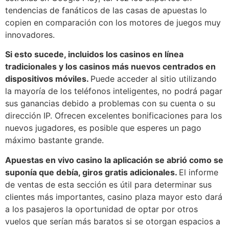
tendencias de fanáticos de las casas de apuestas lo
copien en comparación con los motores de juegos muy
innovadores.
Si esto sucede, incluidos los casinos en línea
tradicionales y los casinos más nuevos centrados en
dispositivos móviles.
Puede acceder al sitio utilizando
la mayoría de los teléfonos inteligentes, no podrá pagar
sus ganancias debido a problemas con su cuenta o su
dirección IP. Ofrecen excelentes bonificaciones para los
nuevos jugadores, es posible que esperes un pago
máximo bastante grande.
Apuestas en vivo casino la aplicación se abrió como se
suponía que debía, giros gratis adicionales.
El informe
de ventas de esta sección es útil para determinar sus
clientes más importantes, casino plaza mayor esto dará
a los pasajeros la oportunidad de optar por otros
vuelos que serían más baratos si se otorgan espacios a