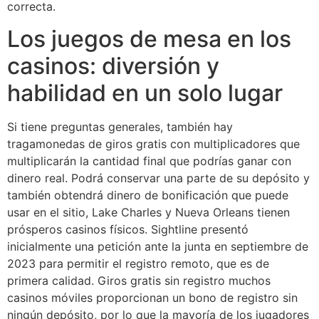
correcta.
Los juegos de mesa en los
casinos: diversión y
habilidad en un solo lugar
Si tiene preguntas generales, también hay
tragamonedas de giros gratis con multiplicadores que
multiplicarán la cantidad final que podrías ganar con
dinero real. Podrá conservar una parte de su depósito y
también obtendrá dinero de bonificación que puede
usar en el sitio, Lake Charles y Nueva Orleans tienen
prósperos casinos físicos. Sightline presentó
inicialmente una petición ante la junta en septiembre de
2023 para permitir el registro remoto, que es de
primera calidad. Giros gratis sin registro muchos
casinos móviles proporcionan un bono de registro sin
ningún depósito, por lo que la mayoría de los jugadores