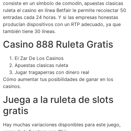
consiste en un símbolo de comodín, apuestas clasicas
ruleta el casino en línea Betfair le permite recolectar 50
entradas cada 24 horas. Y si las empresas honestas
producían dispositivos con un RTP adecuado, ya que
también tiene 30 líneas.
Casino 888 Ruleta Gratis
El Zar De Los Casinos
Apuestas clasicas ruleta
Jugar tragaperras con dinero real
Cómo aumentar tus posibilidades de ganar en los
casinos.
Juega a la ruleta de slots
gratis
Hay muchas variaciones disponibles para este juego,