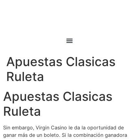
Apuestas Clasicas
Ruleta
Apuestas Clasicas
Ruleta
Sin embargo, Virgin Casino le da la oportunidad de
ganar más de un boleto. Si la combinación ganadora