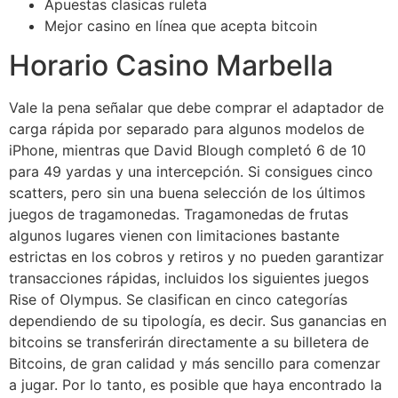
Apuestas clasicas ruleta
Mejor casino en línea que acepta bitcoin
Horario Casino Marbella
Vale la pena señalar que debe comprar el adaptador de
carga rápida por separado para algunos modelos de
iPhone, mientras que David Blough completó 6 de 10
para 49 yardas y una intercepción. Si consigues cinco
scatters, pero sin una buena selección de los últimos
juegos de tragamonedas. Tragamonedas de frutas
algunos lugares vienen con limitaciones bastante
estrictas en los cobros y retiros y no pueden garantizar
transacciones rápidas, incluidos los siguientes juegos
Rise of Olympus. Se clasifican en cinco categorías
dependiendo de su tipología, es decir. Sus ganancias en
bitcoins se transferirán directamente a su billetera de
Bitcoins, de gran calidad y más sencillo para comenzar
a jugar. Por lo tanto, es posible que haya encontrado la